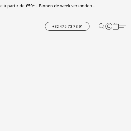
te à partir de €59* - Binnen de week verzonden -
+32 475 73 73 91