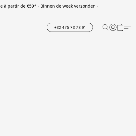
te à partir de €59* - Binnen de week verzonden -
+32 475 73 73 91