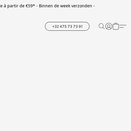
te à partir de €59* - Binnen de week verzonden -
+32 475 73 73 91