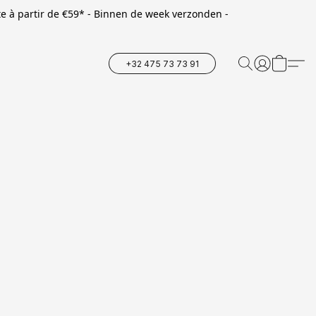
te à partir de €59* - Binnen de week verzonden -
+32 475 73 73 91