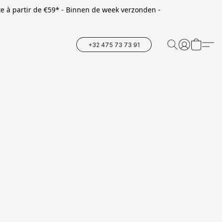
te à partir de €59* - Binnen de week verzonden -
+32 475 73 73 91